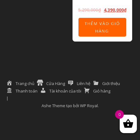
5,290,000
₫
4,390,000
₫
THÊM VÀO GIỎ
HÀNG
Trang chủ
Cửa Hàng
Liên hệ
Giới thiệu
Thanh toán
Tài khoản của tôi
Giỏ hàng
Ashe Theme tạo bởi
WP Royal
.
0