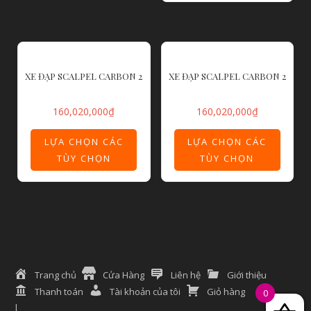
XE ĐẠP SCALPEL CARBON 2
XE ĐẠP SCALPEL CARBON 2
160,020,000
₫
160,020,000
₫
LỰA CHỌN CÁC
LỰA CHỌN CÁC
TÙY CHỌN
TÙY CHỌN
Trang chủ
Cửa Hàng
Liên hệ
Giới thiệu
Thanh toán
Tài khoản của tôi
Giỏ hàng
0