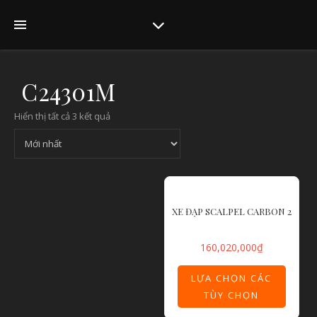
C24301M
Hiển thị tất cả 3 kết quả
XE ĐẠP SCALPEL CARBON 2
160,020,000
₫
LỰA CHỌN CÁC
TÙY CHỌN