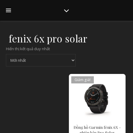
fenix 6x pro solar
Hiển thị kết quả duy nhất
Giảm giá!
Đồng hồ Garmin fēnix 6X –
phiên bản Pro Solar