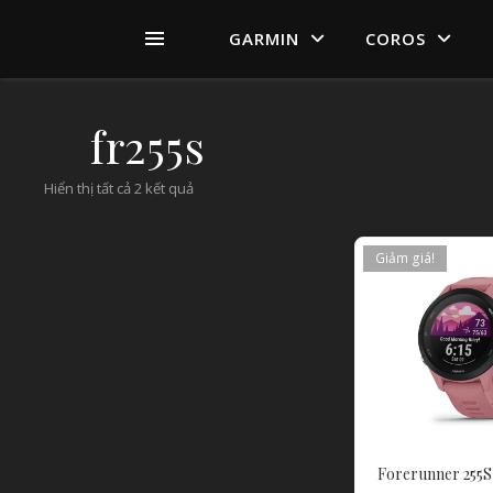
GARMIN
COROS
fr255s
Hiển thị tất cả 2 kết quả
Giảm giá!
Forerunner 255