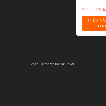
8,990,000
₫
6
THÊM VÀ
HÀN
Ashe Theme tạo bởi
WP Royal
.