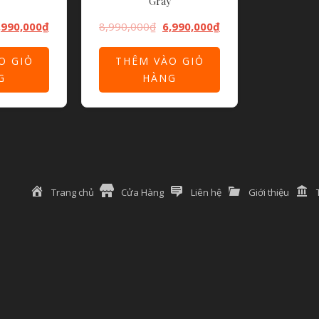
Gray
,990,000
₫
8,990,000
₫
6,990,000
₫
O GIỎ
THÊM VÀO GIỎ
G
HÀNG
Trang chủ
Cửa Hàng
Liên hệ
Giới thiệu