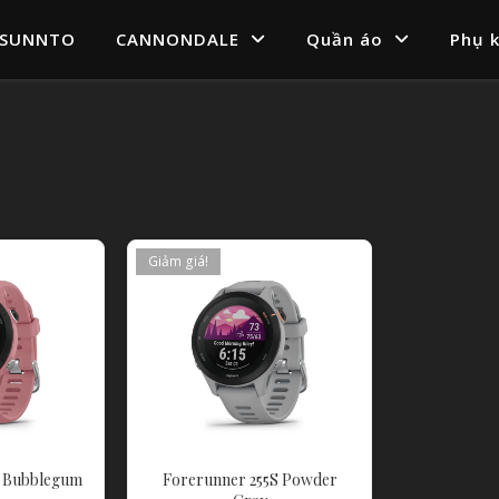
SUNNTO
CANNONDALE
Quần áo
Phụ k
Giảm giá!
S Bubblegum
Forerunner 255S Powder