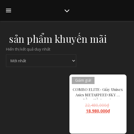
sản phẩm khuyến mãi
Hiển thị kết quả duy nhất
Giảm giá!
COMBO ELITE- Giày Unisex
Asics METASPEED SKY &
Đồng Hồ Garmin
22,480,000
₫
FORERUNNER 965
18,980,000
₫
ĐỌC TIẾP