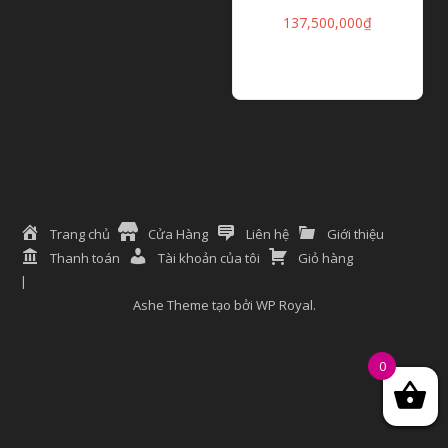
137,500,000
₫
ĐỌC TIẾP
Trang chủ
Cửa Hàng
Liên hệ
Giới thiệu
Thanh toán
Tài khoản của tôi
Giỏ hàng
Ashe Theme tạo bởi
WP Royal
.
0