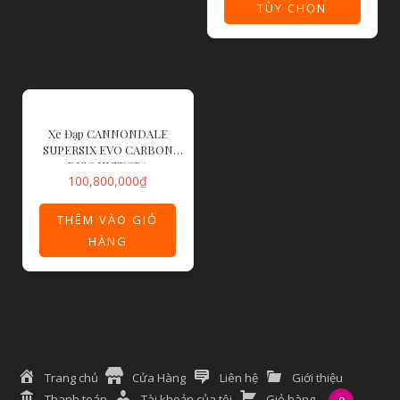
TÙY CHỌN
Xe Đạp CANNONDALE
SUPERSIX EVO CARBON
DISC ULTEGRA
100,800,000
₫
THÊM VÀO GIỎ
HÀNG
Trang chủ
Cửa Hàng
Liên hệ
Giới thiệu
Thanh toán
Tài khoản của tôi
Giỏ hàng