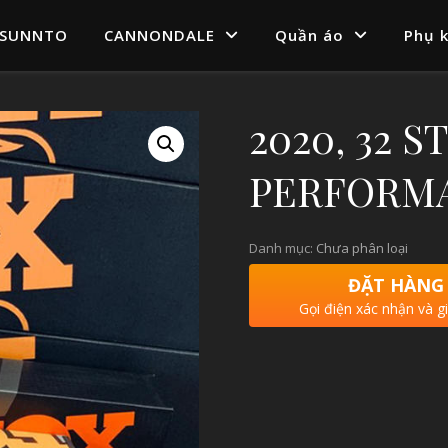
SUNNTO
CANNONDALE
Quần áo
Phụ k
2020, 32 
PERFORM
Danh mục:
Chưa phân loại
ĐẶT HÀNG
Gọi điện xác nhận và g