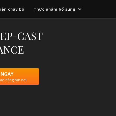
iện chạy bộ
Thực phẩm bổ sung
STEP-CAST
ANCE
 NGAY
iao hàng tận nơi