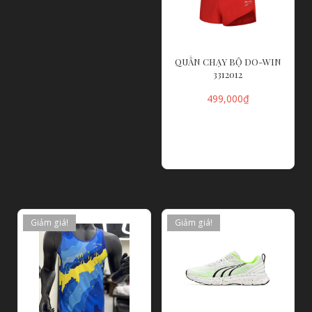
QUẦN CHẠY BỘ DO-WIN
3312012
499,000
₫
LỰA CHỌN CÁC
TÙY CHỌN
Giảm giá!
Giảm giá!