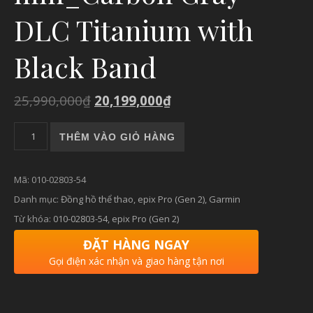
DLC Titanium with
Black Band
25,990,000
₫
20,199,000
₫
epix Pro (Gen 2) – Sapphire Edition | 47 mm_Carbon Gray DLC
THÊM VÀO GIỎ HÀNG
Mã:
010-02803-54
Danh mục:
Đồng hồ thể thao
,
epix Pro (Gen 2)
,
Garmin
Từ khóa:
010-02803-54
,
epix Pro (Gen 2)
ĐẶT HÀNG NGAY
Gọi điện xác nhận và giao hàng tận nơi