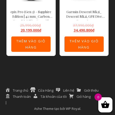
epix Pro (Gen 2) – Sapphire
Garmin Descent Mk2i_
Edition | 42 mm_Carbon
Descent Mk2i, GPS Dive
Gray DLC Titanium with
Computer
25,990,000
₫
37,990,000
₫
Black Band
20,199,000
₫
34,490,800
₫
THÊM VÀO GIỎ
THÊM VÀO GIỎ
HÀNG
HÀNG
Trang chủ
Cửa Hàng
Liên hệ
Giới thiệu
Thanh toán
Tài khoản của tôi
Giỏ hàng
0
Ashe Theme tạo bởi
WP Royal
.