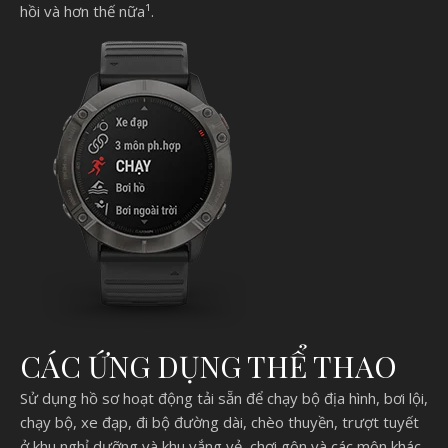
hồi và hơn thế nữa¹.
CÁC ỨNG DỤNG THỂ THAO
Sử dụng hồ sơ hoạt động tải sẵn để chạy bộ địa hình, bơi lội,
chạy bộ, xe đạp, đi bộ đường dài, chèo thuyền, trượt tuyết
ở khu nghỉ dưỡng và khu vắng vẻ, chơi gôn và các môn khác.