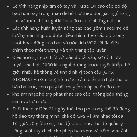
Có tính năng nhịp tim cổ tay và Pulse Ox cao cấp đo độ
bão hòa oxy trong máu để hỗ trợ theo dõi giấc ngủ nâng
cao và mức thích nghi khí hậu độ cao ở những nơi cao
Các tính năng huấn luyện nâng cao bao gồm PacePro để
hướng dẫn nhịp độ được điều chỉnh theo cấp độ trong
suốt hoạt động của bạn và ước tính VO2 tối đa điều
chỉnh theo môi trường và tình trạng tập luyện
Điều hướng ngoài trời với bản đồ tải sẵn, sơ đồ trượt
tuyết cho hơn 2000 khu nghỉ dưỡng trượt tuyết khắp thế
giới, nhiều hệ thống vệ tinh định vị toàn cầu (GPS,
GLONASS và Galilleo) hỗ trợ và cảm biến tích hợp cho la
bàn ba trục, con quay hồi chuyển và áp kế đo độ cao
kho âm nhạc hỗ trợ phát nhạc cao cấp, thông báo thông
minh và hơn nữa
Tuổi thọ pin: Đến 21 ngày tuổi thọ pin trong chế độ đồng
hồ đeo tay thông minh, chế độ GPS và âm nhạc tối đa
16 giờ, 70 giờ trong chế độ UltraTrac; chế độ quản lý
công suất tùy chỉnh cho phép bạn xem và kiểm soát ảnh