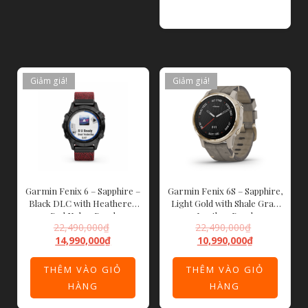
ĐỌC TIẾP
Giảm giá!
Giảm giá!
Garmin Fenix 6 – Sapphire –
Garmin Fenix 6S – Sapphire,
Black DLC with Heathered
Light Gold with Shale Gray
Red Nylon Band
Leather Band
22,490,000
₫
22,490,000
₫
14,990,000
₫
10,990,000
₫
THÊM VÀO GIỎ
THÊM VÀO GIỎ
HÀNG
HÀNG