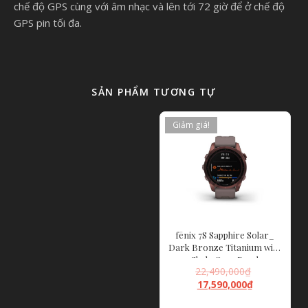
chế độ GPS cùng với âm nhạc và lên tới 72 giờ để ở chế độ
GPS pin tối đa.
SẢN PHẨM TƯƠNG TỰ
Giảm giá!
fēnix 7S Sapphire Solar_
Dark Bronze Titanium with
Shale Gray Band
22,490,000
₫
17,590,000
₫