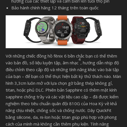
hưởng của các thiết lập và cảm biến lên tuổi thọ pin
Bảo hành chính hãng 12 tháng trên toàn quốc
Với những chiếc đồng hồ fēnix 6 bền chắc bạn có thể thêm
4
vào bản đồ, số liệu luyện tập, âm nhạc
, hướng dẫn nhịp độ
điều chỉnh theo cấp độ và những tính năng khác vào bài tập
của bạn – để bạn có thể thực hiện bất kỳ thử thách nào. Màn
hình 3,3cm luôn mở với lựa chọn gờ bằng thép không gỉ,
titan, hoặc phủ DLC. Phiên bản Sapphire có thêm mặt kính
sapphire chống trầy và các vật liệu cao cấp – đã được kiểm
nghiệm theo tiêu chuẩn quân đội 810G của Hoa Kỳ về khả
năng chịu nhiệt, chống sốc và chống nước. Dây QuickFit
bằng silicone, da, ni-lon hoặc titan giúp phù hợp với phong
cách của mình mà không cần thêm phụ kiện. Tính năng