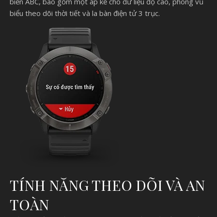
biến ABC, bao gồm một áp kế cho dữ liệu độ cao, phong vũ
biểu theo dõi thời tiết và la bàn điện tử 3 trục.
TÍNH NĂNG THEO DÕI VÀ AN
TOÀN