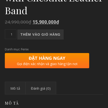
Band
24,990,000
₫
15,900,000
₫
Garmin Fenix 6X - Sapphire, Black DLC with Chestnut Leather 
THÊM VÀO GIỎ HÀNG
Danh mục:
Fenix
ĐẶT HÀNG NGAY
Gọi điện xác nhận và giao hàng tận nơi
Mô tả
Đánh giá (0)
MÔ TẢ