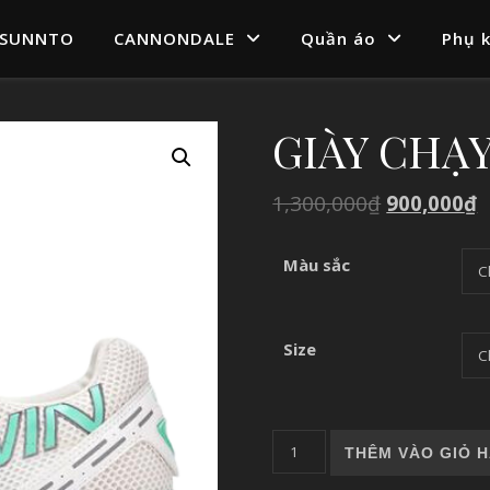
SUNNTO
CANNONDALE
Quần áo
Phụ k
GIÀY CHẠ
1,300,000
₫
900,000
₫
Màu sắc
Size
GIÀY CHẠY BỘ DO-WIN MT
THÊM VÀO GIỎ 