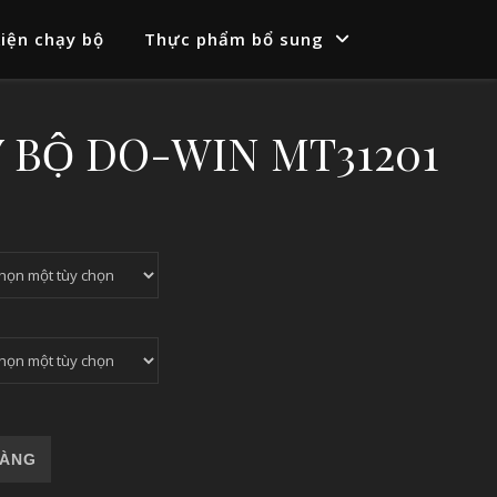
iện chạy bộ
Thực phẩm bổ sung
Y BỘ DO-WIN MT31201
31201 số lượng
HÀNG