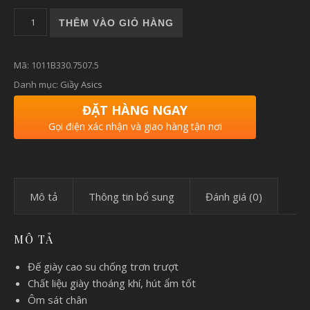
Giày chạy bộ nam asics FUJISPEED số lượng
THÊM VÀO GIỎ HÀNG
Mã:
1011B330.7507.5
Danh mục:
Giầy Asics
ĐẶT HÀNG NGAY
Gọi điện xác nhận và giao hàng tận nơi
Mô tả
Thông tin bổ sung
Đánh giá (0)
MÔ TẢ
Đế giày cao su chống trơn trượt
Chất liệu giày thoáng khí, hút ẩm tốt
Ôm sát chân