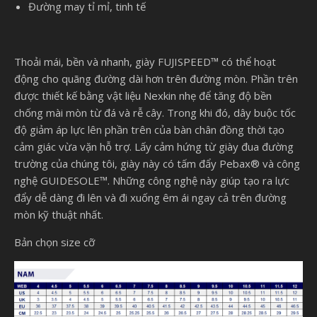
Đường may tỉ mỉ, tinh tế
Thoải mái, bền và nhanh, giày FUJISPEED™ có thể hoạt
động cho quãng đường dài hơn trên đường mòn. Phần trên
được thiết kế bằng vật liệu Nexkin nhẹ để tăng độ bền
chống mài mòn từ đá và rễ cây. Trong khi đó, dây buộc tốc
độ giảm áp lực lên phần trên của bàn chân đồng thời tạo
cảm giác vừa vặn hỗ trợ. Lấy cảm hứng từ giày đua đường
trường của chúng tôi, giày này có tấm đẩy Pebax® và công
nghệ GUIDESOLE™. Những công nghệ này giúp tạo ra lực
đẩy dễ dàng đi lên và đi xuống êm ái ngay cả trên đường
mòn kỹ thuật nhất.
Bản chọn size cỡ