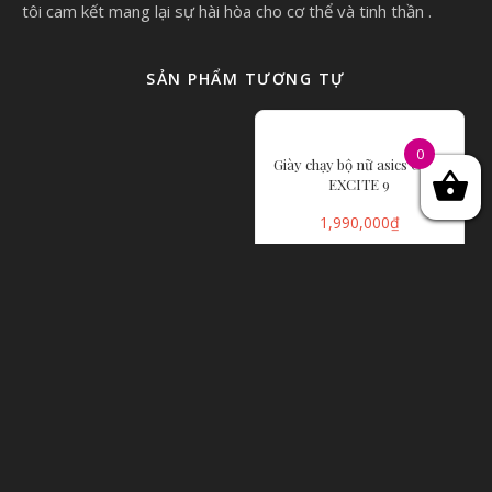
tôi cam kết mang lại sự hài hòa cho cơ thể và tinh thần .
SẢN PHẨM TƯƠNG TỰ
0
Giày chạy bộ nữ asics GEL-
EXCITE 9
1,990,000
₫
LỰA CHỌN CÁC
TÙY CHỌN
Giày chạy bộ nam Asics GEL-
Giày chạy bộ Unisex Asics
EXCITE 9
METASPEED EDGE