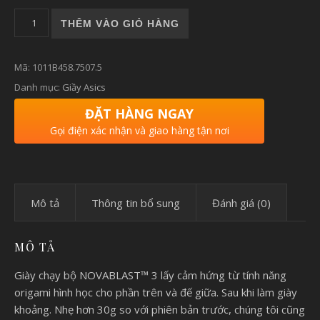
Giày chạy bộ nam Asics NOVABLAST 3 số lượng
THÊM VÀO GIỎ HÀNG
Mã:
1011B458.7507.5
Danh mục:
Giầy Asics
ĐẶT HÀNG NGAY
Gọi điện xác nhận và giao hàng tận nơi
Mô tả
Thông tin bổ sung
Đánh giá (0)
MÔ TẢ
Giày chạy bộ NOVABLAST™ 3 lấy cảm hứng từ tính năng
origami hình học cho phần trên và đế giữa. Sau khi làm giày
khoảng. Nhẹ hơn 30g so với phiên bản trước, chúng tôi cũng