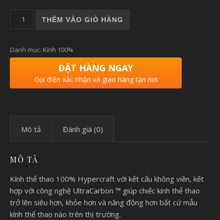
HYPERCRAFT |KÍNH 100% HYPERCRAFT- MATTE STONE GREY
THÊM VÀO GIỎ HÀNG
Danh mục:
Kính 100%
ĐẶT HÀNG NGAY
Gọi điện xác nhận và giao hàng tận nơi
Mô tả
Đánh giá (0)
MÔ TẢ
Kính thể thao 100% Hypercraft với kết cấu không viền, kết
hợp với công nghệ UltraCarbon ™ giúp chiếc kính thể thao
trở lên siêu hơn, khỏe hơn và năng động hơn bất cứ mẫu
kính thể thao nào trên thị trường.