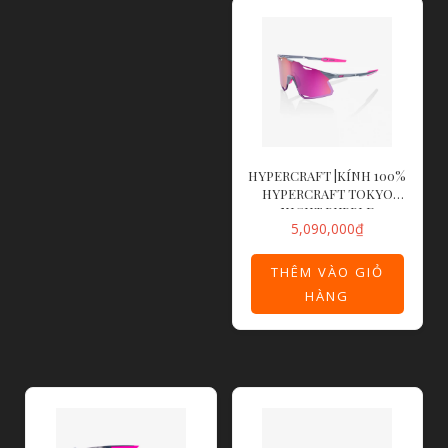
HYPERCRAFT |KÍNH 100%
HYPERCRAFT TOKYO
NIGHT PURPLE
5,090,000
₫
MULTILAYER MIRROR
LENS
THÊM VÀO GIỎ
HÀNG