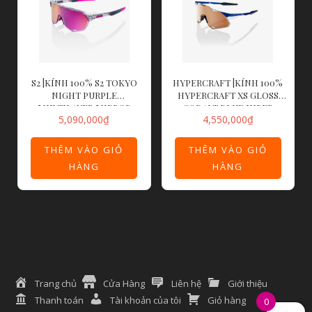
S2 |KÍNH 100% S2 TOKYO
HYPERCRAFT |KÍNH 100%
NIGHT PURPLE
HYPERCRAFT XS GLOSS
MULTILAYER MIRROR
COBALT BLUE HIPER
5,090,000
₫
4,550,000
₫
LENS
COPPER MIRROR LENS
THÊM VÀO GIỎ
THÊM VÀO GIỎ
HÀNG
HÀNG
Trang chủ
Cửa Hàng
Liên hệ
Giới thiệu
Thanh toán
Tài khoản của tôi
Giỏ hàng
0