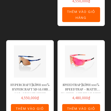
4,550,000
₫
BRIGHTS DARK PURPLE
LENS
THÊM VÀO GIỎ
HÀNG
HYPERCRAFT |KÍNH 100%
SPEEDTRAP |KÍNH 100%
HYPERCRAFT XS GLOSS
SPEEDTRAP – MATTE
COBALT BLUE HIPER
WASHED OUT NEON PINK
4,550,000
₫
4,480,000
₫
COPPER MIRROR LENS
– PURPLE MULTILAYER
MIRROR LEN
THÊM VÀO GIỎ
THÊM VÀO GIỎ