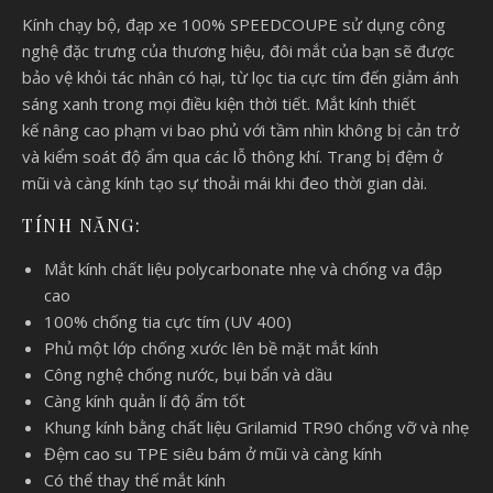
Kính chạy bộ, đạp xe 100% SPEEDCOUPE sử dụng công
nghệ đặc trưng của thương hiệu, đôi mắt của bạn sẽ được
bảo vệ khỏi tác nhân có hại, từ lọc tia cực tím đến giảm ánh
sáng xanh trong mọi điều kiện thời tiết. Mắt kính thiết
kế nâng cao phạm vi bao phủ với tầm nhìn không bị cản trở
và kiểm soát độ ẩm qua các lỗ thông khí. Trang bị đệm ở
mũi và càng kính tạo sự thoải mái khi đeo thời gian dài.
TÍNH NĂNG:
Mắt kính chất liệu polycarbonate nhẹ và chống va đập
cao
100% chống tia cực tím (UV 400)
Phủ một lớp chống xước lên bề mặt mắt kính
Công nghệ chống nước, bụi bẩn và dầu
Càng kính quản lí độ ẩm tốt
Khung kính bằng chất liệu Grilamid TR90 chống vỡ và nhẹ
Đệm cao su TPE siêu bám ở mũi và càng kính
Có thể thay thế mắt kính