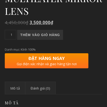
LENS
4,450,000
₫
3,500,000
₫
KÍNH 100% SPEEDCOUPE - MATTE METALLIC VIPERIDAE - 
THÊM VÀO GIỎ HÀNG
Danh mục:
Kính 100%
ĐẶT HÀNG NGAY
Gọi điện xác nhận và giao hàng tận nơi
Mô tả
Đánh giá (0)
MÔ TẢ