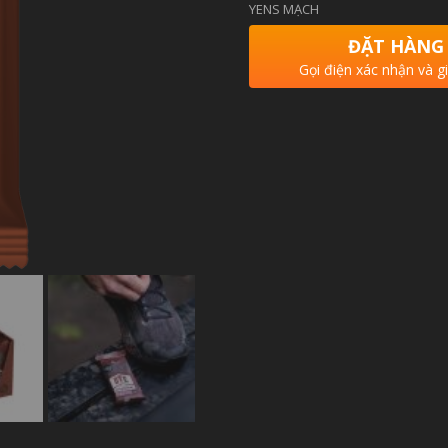
YENS MẠCH
ĐẶT HÀNG
Gọi điện xác nhận và g