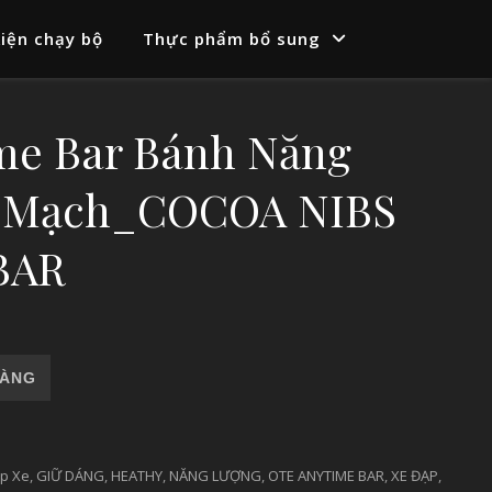
iện chạy bộ
Thực phẩm bổ sung
me Bar Bánh Năng
n Mạch_COCOA NIBS
BAR
g Lượng Yến Mạch_COCOA NIBS ANYTIME BAR số lượng
HÀNG
p Xe
,
GIỮ DÁNG
,
HEATHY
,
NĂNG LƯỢNG
,
OTE ANYTIME BAR
,
XE ĐẠP
,