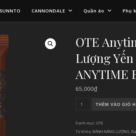
SUNNTO
CANNONDALE
Quần áo
Phụ k
OTE Anyti
Lượng Yế
ANYTIME 
65,000
₫
OTE Anytime Bar Bánh Năn
THÊM VÀO GIỎ 
Danh mục:
OTE
Từ khóa:
BÁNH NĂNG LƯỢNG
,
Đạ