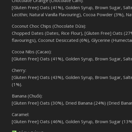
Chocolate Orange (Chocolate Cam):
[Gluten Free] Oats (41%), Golden Syrup, Brown Sugar, Salted
Lecithin; Natural Vanilla Flavouring), Cocoa Powder (3%), Na
Coconut Choc Chips (Chocolate Dừa):
Chopped Dates (Dates, Rice Flour), [Gluten Free] Oats (27%)
flavourings), Coconut Desiccated (6%), Glycerine (Humecta
Cocoa Nibs (Cacao):
[Gluten Free] Oats (41%), Golden Syrup, Brown Sugar, Salte
Cherry:
[Gluten Free] Oats (43%), Golden Syrup, Brown Sugar, Salted
(1%).
Banana (Chuối):
[Gluten Free] Oats (30%), Dried Banana (24%) (Dried Banana, 
Caramel:
[Gluten Free] Oats (46%), Golden Syrup, Brown Sugar (13%), 