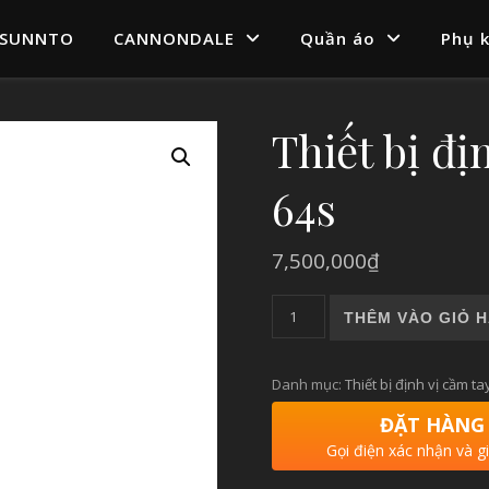
SUNNTO
CANNONDALE
Quần áo
Phụ k
Thiết bị đ
64s
7,500,000
₫
Thiết bị định vị Garmin GPS
THÊM VÀO GIỎ 
Danh mục:
Thiết bị định vị cầm ta
ĐẶT HÀNG
Gọi điện xác nhận và g