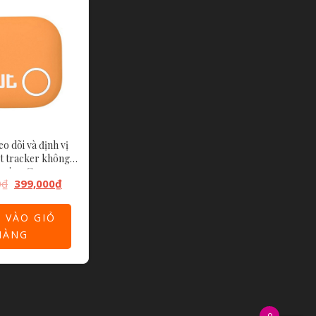
eo dõi và định vị
 tracker không
n sim 3G.
0
₫
399,000
₫
 VÀO GIỎ
HÀNG