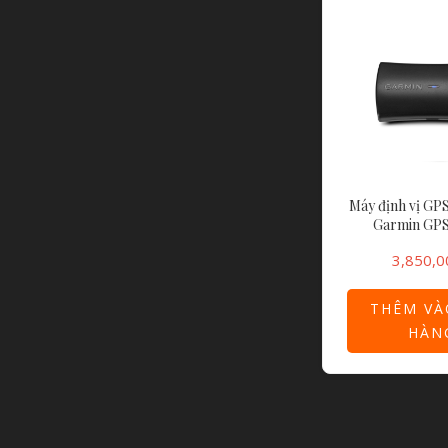
Máy định vị GP
Garmin GPS
3,850,0
THÊM VÀ
HÀN