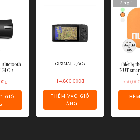
Giảm giá!
GPSMAP 276Cx
S Bluetooth
Thiết bị th
 GLO 2
NUT smart
cầ
14,800,000
₫
00
₫
550,00
THÊM VÀO GIỎ
O GIỎ
THÊM
HÀNG
G