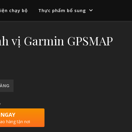
iện chạy bộ
Thực phẩm bổ sung
ịnh vị Garmin GPSMAP
MAP 64s số lượng
HÀNG
y
 NGAY
iao hàng tận nơi