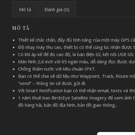
Mô tả
Đánh giá (0)
MÔ TẢ
Thiết kế chắc chắn, đầy đủ tính năng của một máy GPS c
Độ nhạy máy thu cao, thiết bị có thể cùng lúc nhận được 
Có khí áp kế để đo cao độ, la bàn điện tử, kết nối USB tố
Màn hình 2,6 inch với 65 ngàn màu, dễ dàng đọc được dướ
Chống thấm nước với tiêu chuân IPX7.
Bạn có thể chia sẽ dữ liệu như Waypoint, Track, Route 
“send” – thông tin sẽ được gửi đi.
Với Smart Notification bạn có thể nhận email, texts và t
1 năm thuê bao BirdsEye Satellite Imagery để xem ảnh th
đồ hàng hải, bản đồ địa hình, bản đồ giao thông,..