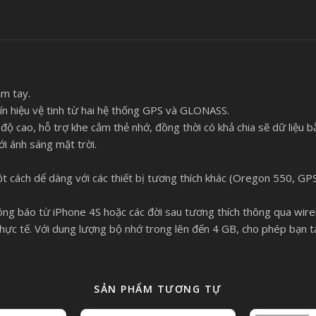
ầm tay.
tín hiệu vệ tinh từ hai hệ thống GPS và GLONASS.
c độ cao, hỗ trợ khe cắm thẻ nhớ, đồng thời có khả chia sẽ dữ liệu 
i ánh sáng mặt trời.
một cách dể dàng với các thiết bị tương thích khác (Oregon 550, 
hông báo từ iPhone 4S hoặc các đời sau tương thích thông qua wire
ực tế. Với dung lượng bộ nhớ trong lên đến 4 GB, cho phép bạn tả
SẢN PHẨM TƯƠNG TỰ