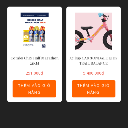
Combo Chạy Half Marathon
Xe Đạp CANNONDALE KIDS
21KM
TRAIL BALANCE
251,000
₫
5,400,000
₫
THÊM VÀO GIỎ
THÊM VÀO GIỎ
HÀNG
HÀNG