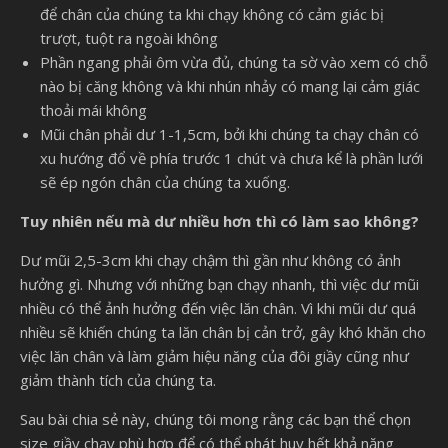
để chân của chúng ta khi chạy không có cảm giác bị
trượt, tuột ra ngoài không
Phần ngang phải ôm vừa đủ, chúng ta sờ vào xem có chỗ
nào bị căng không và khi nhún nhảy có mang lại cảm giác
thoải mái không
Mũi chân phải dư 1-1,5cm, bởi khi chúng ta chạy chân có
xu hướng đổ về phía trước 1 chút và chưa kể là phần lưới
sẽ ép ngón chân của chúng ta xuống.
Tuy nhiên nếu mà dư nhiều hơn thì có làm sao không?
Dư mũi 2,5-3cm khi chạy chậm thì gần như không có ảnh
hưởng gì. Nhưng với những bạn chạy nhanh, thì việc dư mũi
nhiều có thể ảnh hưởng đến việc lăn chân. Vì khi mũi dư quá
nhiều sẽ khiến chúng ta lăn chân bị cản trở, gây khó khăn cho
việc lăn chân và làm giảm hiệu năng của đôi giầy cũng như
giảm thành tích của chúng ta.
Sau bài chia sẻ này, chúng tôi mong rằng các bạn thể chọn
size giầy chạy phù hợp để có thể phát huy hết khả năng