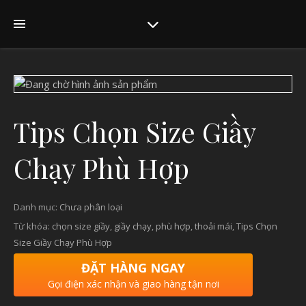
Tips Chọn Size Giầy
Chạy Phù Hợp
Danh mục:
Chưa phân loại
Từ khóa:
chọn size giầy
,
giầy chạy
,
phù hợp
,
thoải mái
,
Tips Chọn
Size Giầy Chạy Phù Hợp
ĐẶT HÀNG NGAY
Gọi điện xác nhận và giao hàng tận nơi