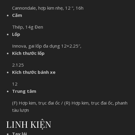
Cannondale, hợp kim nhẹ, 12 “, 16h
Căm
Thép, 14g Đen
Lốp
Innova, gai lốp đa dụng 12×2.25″,
Kích thước lốp
2.125
Kích thước bánh xe
12
Trung tâm
(F) Hợp kim, trục đai ốc / (R) Hợp kim, trục đai ốc, phanh
tàu lượn
LINH KIỆN
Tay lái