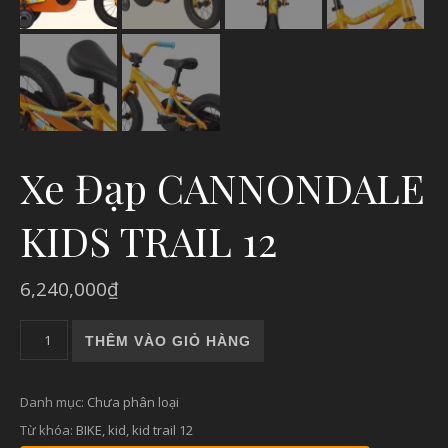
Xe Đạp CANNONDALE
KIDS TRAIL 12
6,240,000
₫
Xe Đạp CANNONDALE KIDS TRAIL 12 số lượng
THÊM VÀO GIỎ HÀNG
Danh mục:
Chưa phân loại
Từ khóa:
BIKE
,
kid
,
kid trail 12