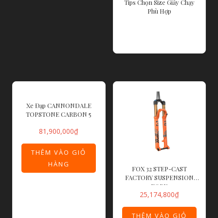
Tips Chọn Size Giầy Chạy
Phù Hợp
ĐỌC TIẾP
Xe Đạp CANNONDALE
TOPSTONE CARBON 5
81,900,000
₫
THÊM VÀO GIỎ
HÀNG
FOX 32 STEP-CAST
FACTORY SUSPENSION
FORK
25,174,800
₫
THÊM VÀO GIỎ