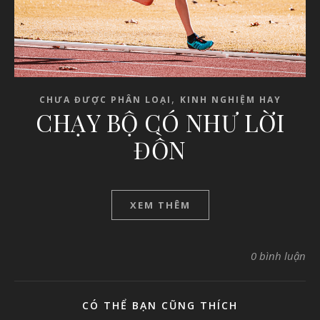
,
CHƯA ĐƯỢC PHÂN LOẠI
KINH NGHIỆM HAY
CHẠY BỘ CÓ NHƯ LỜI
ĐỒN
XEM THÊM
0 bình luận
CÓ THỂ BẠN CŨNG THÍCH