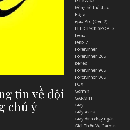
DT SWISS
Đồng hồ thể thao
Edge
epix Pro (Gen 2)
FEEDBACK SPORTS
Fenix
fēnix 7
Forerunner
Forerunner 265
series
Forerunner 965
Forerunner 965
FOX
ng tin về đội
Garmin
GARMIN
g chú ý
Giày
Giầy Asics
Giày đinh chạy ngắn
Giới Thiệu Về Garmin