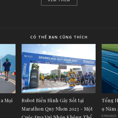
CÓ THỂ BẠN CŨNG THÍCH
a Mọi
Robot Biến Hình Gây Sốt tại
Tổng H
Marathon Quy Nhơn 2023 – Một
9 Năm 
07/05/2023
Cuộc Đua Vui Nhộn Không Thể