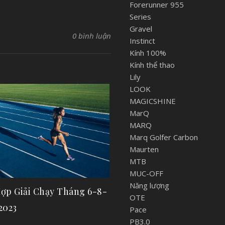
Forerunner 955
Series
Gravel
0 bình luận
Instinct
Kính 100%
Kính thể thao
Lily
LOOK
MAGICSHINE
MarQ
MARQ
Marq Golfer Carbon
Maurten
MTB
MUC-OFF
Năng lượng
ợp Giải Chạy Tháng 6-8-
OTE
2023
Pace
PB3.0