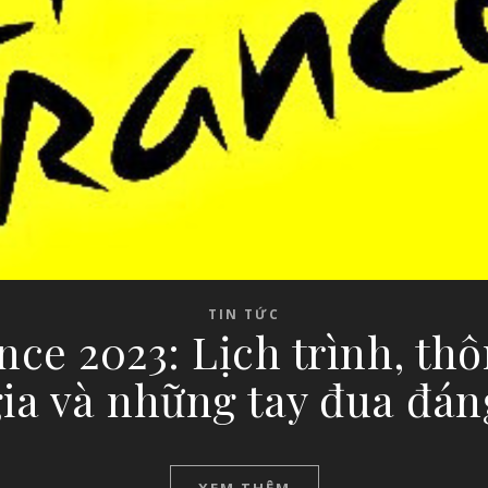
TIN TỨC
ce 2023: Lịch trình, thô
ia và những tay đua đán
XEM THÊM