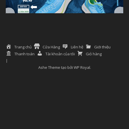
Trang chủ
Cửa Hàng
Liên hệ
Giới thiệu
Thanh toán
Tài khoản của tôi
Giỏ hàng
Ashe Theme tạo bởi
WP Royal
.