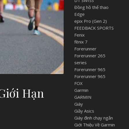
DT SWISS
Đồng hồ thể thao
Edge
epix Pro (Gen 2)
FEEDBACK SPORTS
Fenix
fēnix 7
Forerunner
Forerunner 265
series
Forerunner 965
Forerunner 965
FOX
Giới Hạn
Garmin
GARMIN
Giày
Giầy Asics
Giày đinh chạy ngắn
Giới Thiệu Về Garmin