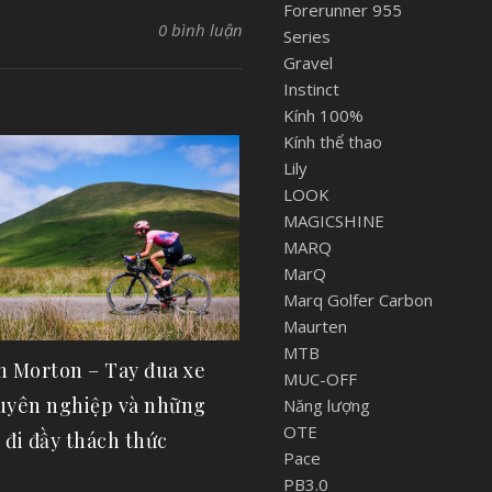
Forerunner 955
0 bình luận
Series
Gravel
Instinct
Kính 100%
Kính thể thao
Lily
LOOK
MAGICSHINE
MARQ
MarQ
Marq Golfer Carbon
Maurten
MTB
n Morton – Tay đua xe
MUC-OFF
uyên nghiệp và những
Năng lượng
OTE
 đi đầy thách thức
Pace
PB3.0