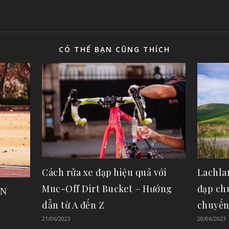
CÓ THỂ BẠN CŨNG THÍCH
Cách rửa xe đạp hiệu quả với
Lachla
Muc-Off Dirt Bucket – Hướng
đạp ch
ỒN
dẫn từ A đến Z
chuyến
21/06/2023
20/06/2023