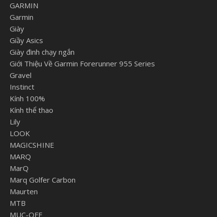
GARMIN
Garmin
Giày
Giầy Asics
Giày đinh chạy ngắn
Giới Thiệu Về Garmin Forerunner 955 Series
Gravel
Instinct
Kính 100%
Kính thể thao
Lily
LOOK
MAGICSHINE
MARQ
MarQ
Marq Golfer Carbon
Maurten
MTB
MUC-OFF