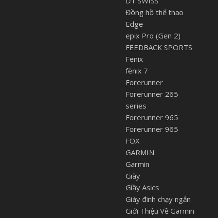
DT SWISS
Đồng hồ thể thao
Edge
epix Pro (Gen 2)
FEEDBACK SPORTS
Fenix
fēnix 7
Forerunner
Forerunner 265
series
Forerunner 965
Forerunner 965
FOX
GARMIN
Garmin
Giày
Giầy Asics
Giày đinh chạy ngắn
Giới Thiệu Về Garmin