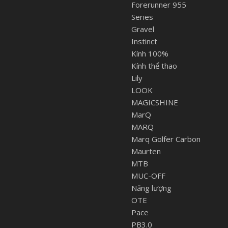
Forerunner 955
Series
Gravel
Instinct
Kính 100%
Kính thể thao
Lily
LOOK
MAGICSHINE
MarQ
MARQ
Marq Golfer Carbon
Maurten
MTB
MUC-OFF
Năng lượng
OTE
Pace
PB3.0