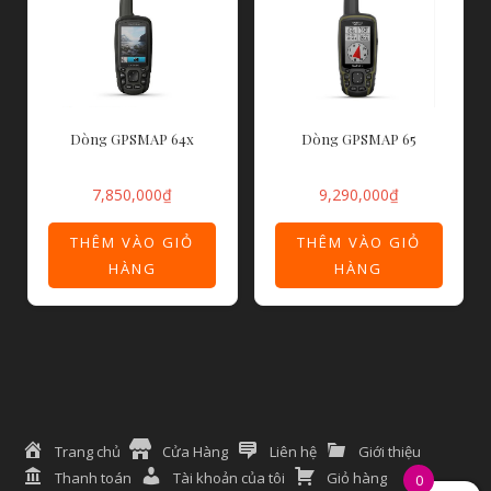
Dòng GPSMAP 64x
Dòng GPSMAP 65
7,850,000
₫
9,290,000
₫
THÊM VÀO GIỎ
THÊM VÀO GIỎ
HÀNG
HÀNG
Trang chủ
Cửa Hàng
Liên hệ
Giới thiệu
Thanh toán
Tài khoản của tôi
Giỏ hàng
0