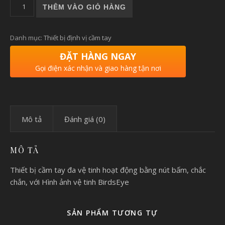
Máy định vị GPSMAP 66s số lượng
THÊM VÀO GIỎ HÀNG
Danh mục:
Thiết bị định vị cầm tay
ĐẶT HÀNG NGAY
Gọi điện xác nhận và giao hàng tận nơi
Mô tả
Đánh giá (0)
MÔ TẢ
Thiết bị cầm tay đa vệ tinh hoạt động bằng nút bấm, chắc
chắn, với Hình ảnh vệ tinh BirdsEye
SẢN PHẨM TƯƠNG TỰ