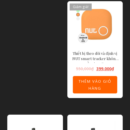
Giảm giá!
Thiết bị theo dõi và định vị
NUT smart tracker không
cần sim 3G.
550,000
₫
399,000
₫
THÊM VÀO GIỎ
HÀNG