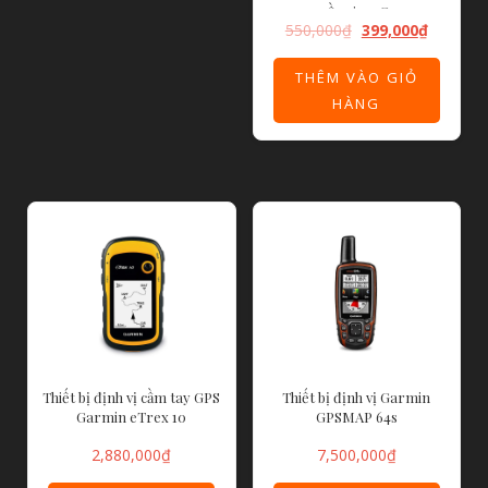
cần sim 3G.
550,000
₫
399,000
₫
THÊM VÀO GIỎ
HÀNG
Thiết bị định vị cầm tay GPS
Thiết bị định vị Garmin
Garmin eTrex 10
GPSMAP 64s
2,880,000
₫
7,500,000
₫