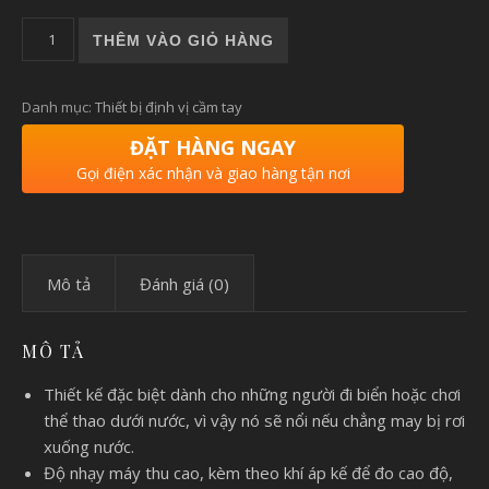
Máy định vị cầm tay Garmin GPSMAP 78s số lượng
THÊM VÀO GIỎ HÀNG
Danh mục:
Thiết bị định vị cầm tay
ĐẶT HÀNG NGAY
Gọi điện xác nhận và giao hàng tận nơi
Mô tả
Đánh giá (0)
MÔ TẢ
Thiết kế đặc biệt dành cho những người đi biển hoặc chơi
thể thao dưới nước, vì vậy nó sẽ nổi nếu chẳng may bị rơi
xuống nước.
Độ nhạy máy thu cao, kèm theo khí áp kế để đo cao độ,