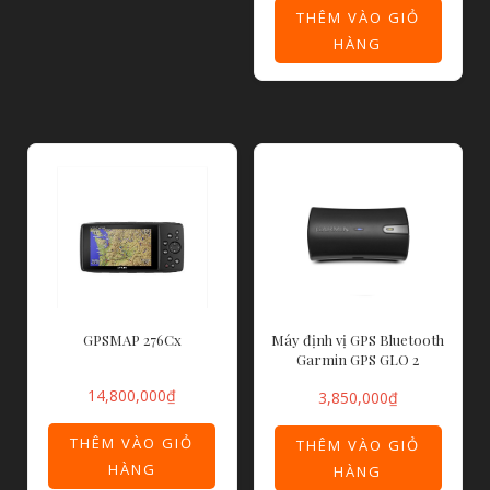
THÊM VÀO GIỎ
HÀNG
GPSMAP 276Cx
Máy định vị GPS Bluetooth
Garmin GPS GLO 2
14,800,000
₫
3,850,000
₫
THÊM VÀO GIỎ
THÊM VÀO GIỎ
HÀNG
HÀNG