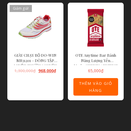
Giảm giá!
GIÀY CHẠY BỘ DO-WIN
OTE Anytime Bar Bánh
MR31201 – DÒNG TẬP
Năng Lượng Yến
LUYỆN THƯỜNG XUYÊN
Mạch_CHERRY ANYTIME
1,300,000
₫
968,000
₫
65,000
₫
BAR
LỰA CHỌN CÁC
THÊM VÀO GIỎ
TÙY CHỌN
HÀNG