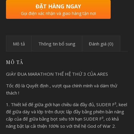
ĐẶT HÀNG NGAY
Gọi điện xác nhận và giao hàng tận nơi
Mô tả
Thông tin bổ sung
Đánh giá (0)
MÔ TẢ
GIÀY ĐUA MARATHON THẾ HỆ THỨ 3 CỦA ARES
Tốc độ là Quyết định , vượt qua chính mình và dám thử
thách !
1. Thiết kế đế giữa giới hạn chiều dài đầy đủ, SUDER F³, keel
đế giữa dày và lớp trên được lấp đầy bằng phiên bản nâng
cấp của đế giữa bằng bọt siêu tới hạn SUDER F³, có khả
năng bật lại cải thiện
100%
so với thế hệ God of War 2.