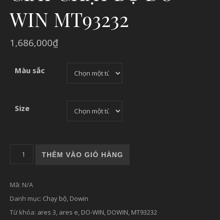
WIN MT93232
1,686,000
₫
Màu sắc
Size
GIÀY CHẠY BỘ DO-WIN MT93232 số lượng
THÊM VÀO GIỎ HÀNG
Mã:
N/A
Danh mục:
Chạy bộ
,
Dowin
Từ khóa:
ares 3
,
ares e
,
DO-WIN
,
DOWIN
,
MT93232