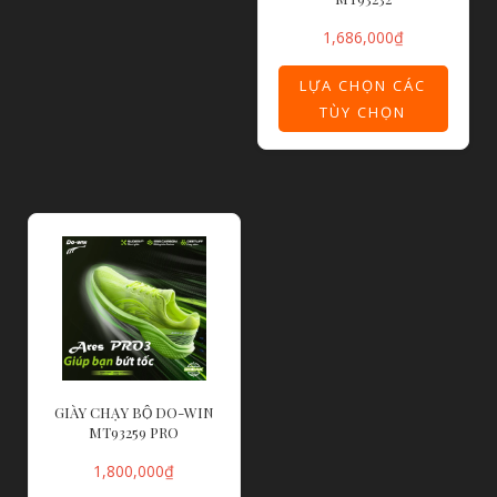
1,686,000
₫
LỰA CHỌN CÁC
TÙY CHỌN
GIÀY CHẠY BỘ DO-WIN
MT93259 PRO
1,800,000
₫