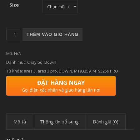
Size
GIÀY CHẠY BỘ DO-WIN MT93259 PRO số lượng
THÊM VÀO GIỎ HÀNG
Mã:
N/A
Danh mục:
Chạy bộ
,
Dowin
Từ khóa:
ares 3
,
ares 3 pro
,
DOWIN
,
MT93259
,
MT93259 PRO
ĐẶT HÀNG NGAY
Gọi điện xác nhận và giao hàng tận nơi
Mô tả
Thông tin bổ sung
Đánh giá (0)