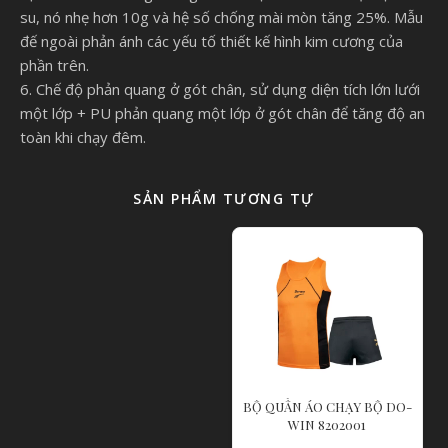
su, nó nhẹ hơn 10g và hệ số chống mài mòn tăng 25%. Mẫu
đế ngoài phản ánh các yếu tố thiết kế hình kim cương của
phần trên.
6. Chế độ phản quang ở gót chân, sử dụng diện tích lớn lưới
một lớp + PU phản quang một lớp ở gót chân để tăng độ an
toàn khi chạy đêm.
SẢN PHẨM TƯƠNG TỰ
BỘ QUẦN ÁO CHẠY BỘ DO-
WIN 8202001