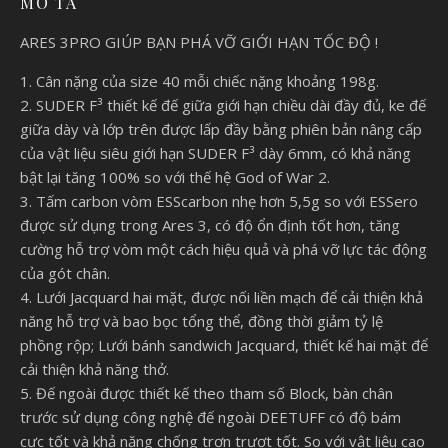
MÔ TẢ
ARES 3PRO GIÚP BẠN PHÁ VỠ GIỚI HẠN TỐC ĐỘ !
1. Cân nặng của size 40 mỗi chiếc nặng khoảng 198g.
2. SUDER F³ thiết kế đế giữa giới hạn chiều dài đầy đủ, ke đế
giữa dày và lớp trên được lấp đầy bằng phiên bản nâng cấp
của vật liệu siêu giới hạn SUDER F³ dày 6mm, có khả năng
bật lại tăng 100% so với thế hệ God of War 2.
3. Tấm carbon vòm ESScarbon nhẹ hơn 5,5g so với ESSero
được sử dụng trong Ares 3, có độ ổn định tốt hơn, tăng
cường hỗ trợ vòm một cách hiệu quả và phá vỡ lực tác động
của gót chân.
4. Lưới Jacquard hai mặt, được nối liền mạch để cải thiện khả
năng hỗ trợ và bao bọc tổng thể, đồng thời giảm tỷ lệ
phồng rộp; Lưới bánh sandwich Jacquard, thiết kế hai mặt để
cải thiện khả năng thở.
5. Đế ngoài được thiết kế theo tham số Block, bàn chân
trước sử dụng công nghệ đế ngoài DEETUFF có độ bám
cực tốt và khả năng chống trơn trượt tốt. So với vật liệu cao