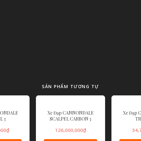
SẢN PHẨM TƯƠNG TỰ
NONDALE
Xe Đạp CANNONDALE
Xe Đạp
L 3
SCALPEL CARBON 3
TR
000
₫
126,000,000
₫
34,