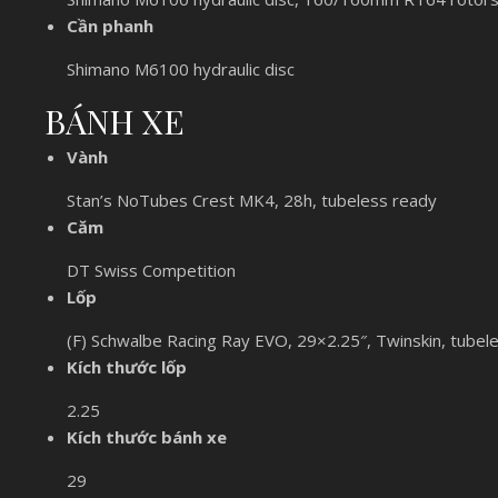
Cần phanh
Shimano M6100 hydraulic disc
BÁNH XE
Vành
Stan’s NoTubes Crest MK4, 28h, tubeless ready
Căm
DT Swiss Competition
Lốp
(F) Schwalbe Racing Ray EVO, 29×2.25″, Twinskin, tubel
Kích thước lốp
2.25
Kích thước bánh xe
29