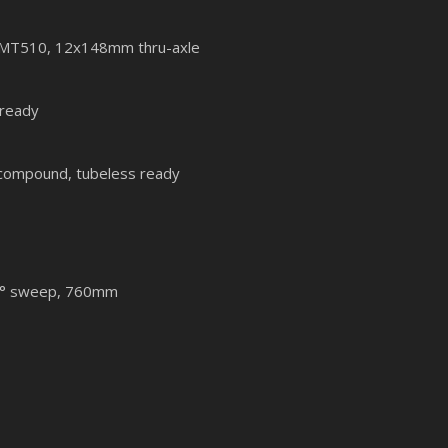
o MT510, 12x148mm thru-axle
 ready
 compound, tubeless ready
, 8° sweep, 760mm