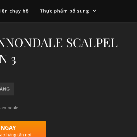
iện chạy bộ
Thực phẩm bổ sung
ANNONDALE SCALPEL
N 3
EL HT CARBON 3 số lượng
HÀNG
Cannodale
 NGAY
iao hàng tận nơi