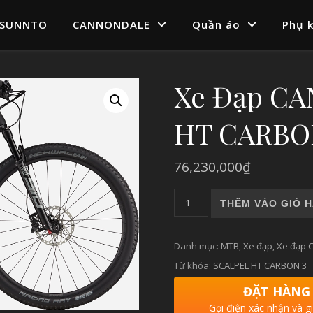
SUNNTO
CANNONDALE
Quần áo
Phụ k
Xe Đạp C
HT CARBO
76,230,000
₫
Xe Đạp CANNONDALE SCALP
THÊM VÀO GIỎ 
Danh mục:
MTB
,
Xe đạp
,
Xe đạp 
Từ khóa:
SCALPEL HT CARBON 3
ĐẶT HÀNG
Gọi điện xác nhận và g