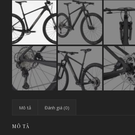
Mô tả
Đánh giá (0)
MÔ TẢ