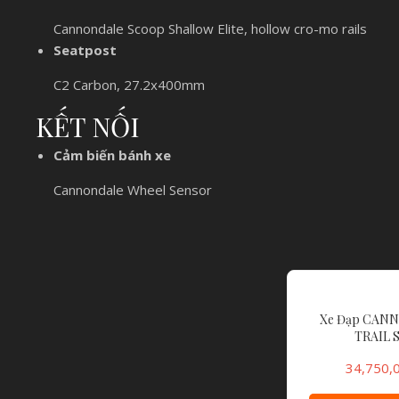
Cannondale Scoop Shallow Elite, hollow cro-mo rails
Seatpost
C2 Carbon, 27.2x400mm
KẾT NỐI
Cảm biến bánh xe
Cannondale Wheel Sensor
Xe Đạp CAN
TRAIL S
34,750,