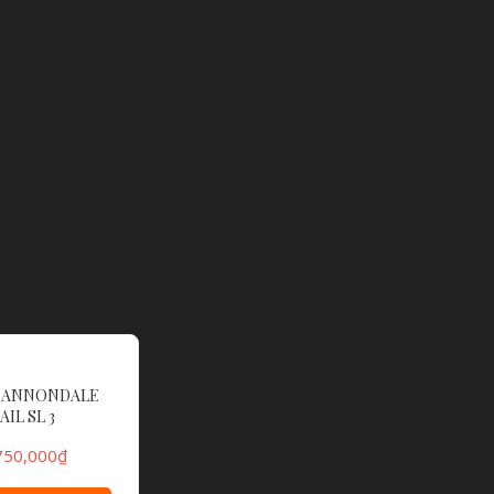
 CANNONDALE
AIL SL 3
750,000
₫