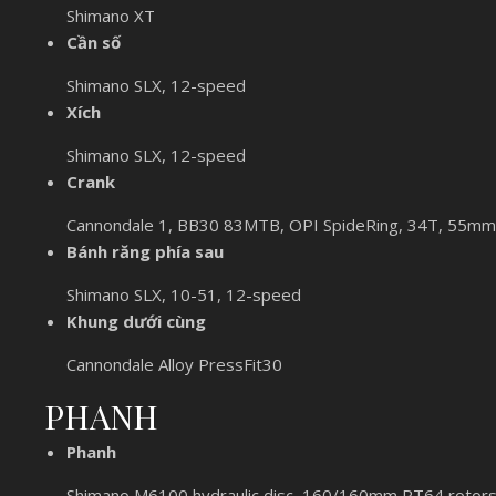
Shimano XT
Cần số
Shimano SLX, 12-speed
Xích
Shimano SLX, 12-speed
Crank
Cannondale 1, BB30 83MTB, OPI SpideRing, 34T, 55mm 
Bánh răng phía sau
Shimano SLX, 10-51, 12-speed
Khung dưới cùng
Cannondale Alloy PressFit30
PHANH
Phanh
Shimano M6100 hydraulic disc, 160/160mm RT64 rotor