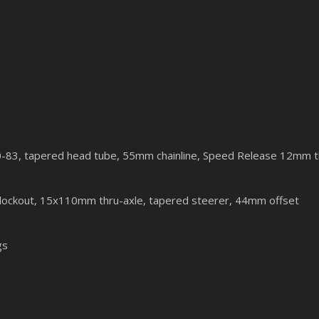
0-83, tapered head tube, 55mm chainline, Speed Release 12mm 
lockout, 15x110mm thru-axle, tapered steerer, 44mm offset
gs