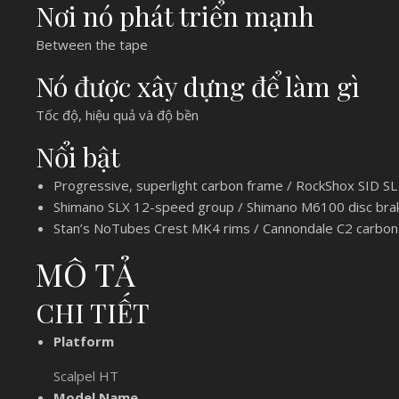
Nơi nó phát triển mạnh
Between the tape
Nó được xây dựng để làm gì
Tốc độ, hiệu quả và độ bền
Nổi bật
Progressive, superlight carbon frame / RockShox SID S
Shimano SLX 12-speed group / Shimano M6100 disc bra
Stan’s NoTubes Crest MK4 rims / Cannondale C2 carbon
MÔ TẢ
CHI TIẾT
Platform
Scalpel HT
Model Name