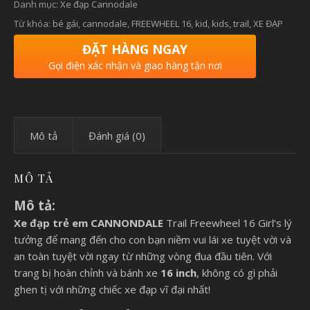
Danh mục:
Xe đạp Cannodale
Từ khóa:
bé gái
,
cannodale
,
FREEWHEEL 16
,
kid
,
kids
,
trail
,
XE ĐẠP
ĐẶT HÀNG NGAY
Gọi điện xác nhận và giao hàng tận nơi
Mô tả
Đánh giá (0)
MÔ TẢ
Mô tả:
Xe đạp trẻ em
CANNONDALE
Trail Freewheel 16 Girl’s lý
tưởng để mang đến cho con bạn niềm vui lái xe tuyệt vời và
an toàn tuyệt vời ngay từ những vòng đua đầu tiên. Với
trang bị hoàn chỉnh và bánh xe
16 inch
, không có gì phải
ghen tị với những chiếc xe đạp vĩ đại nhất!