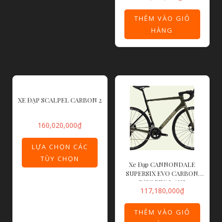
THÊM VÀO GIỎ
HÀNG
XE ĐẠP SCALPEL CARBON 2
160,020,000
₫
LỰA CHỌN CÁC
TÙY CHỌN
Xe Đạp CANNONDALE
SUPERSIX EVO CARBON
DiSC RIVAL AXS
117,180,000
₫
THÊM VÀO GIỎ