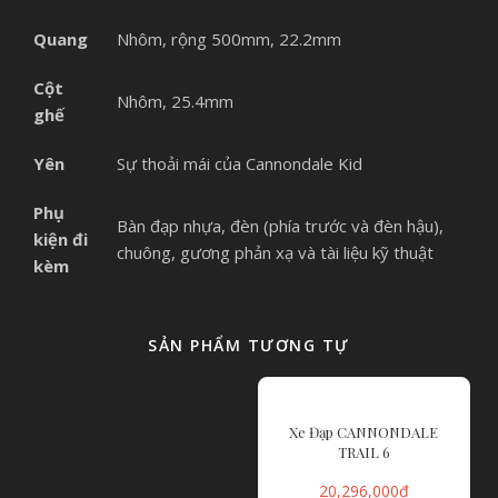
Quang
Nhôm, rộng 500mm, 22.2mm
Cột
Nhôm, 25.4mm
ghế
Yên
Sự thoải mái của Cannondale Kid
Phụ
Bàn đạp nhựa, đèn (phía trước và đèn hậu),
kiện đi
chuông, gương phản xạ và tài liệu kỹ thuật
kèm
SẢN PHẨM TƯƠNG TỰ
Xe Đạp CANNONDALE
TRAIL 6
20,296,000
₫