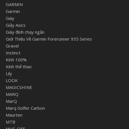
GARMIN
Garmin
Giày
Giầy Asics
Giày đinh chạy ngắn
Giới Thiệu Về Garmin Forerunner 955 Series
Gravel
Instinct
Kính 100%
Kính thể thao
Lily
LOOK
MAGICSHINE
MARQ
MarQ
Marq Golfer Carbon
Maurten
MTB
MUC-OFF