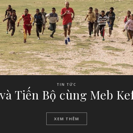
TIN TỨC
 và Tiến Bộ cùng Meb Kef
XEM THÊM