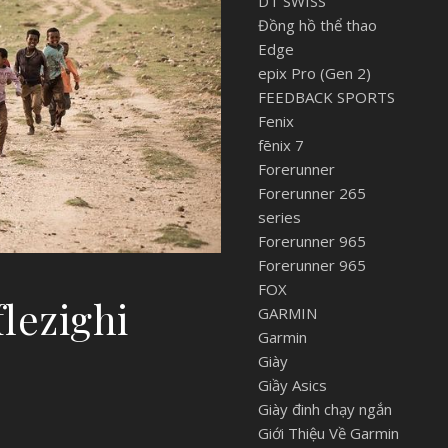
DT SWISS
Đồng hồ thể thao
Edge
epix Pro (Gen 2)
FEEDBACK SPORTS
Fenix
fēnix 7
Forerunner
Forerunner 265
series
Forerunner 965
Forerunner 965
FOX
lezighi
GARMIN
Garmin
Giày
Giầy Asics
Giày đinh chạy ngắn
Giới Thiệu Về Garmin