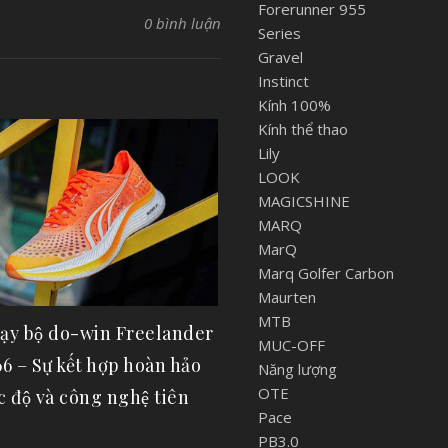
Forerunner 955
0 bình luận
Series
Gravel
Instinct
Kính 100%
Kính thể thao
Lily
LOOK
MAGICSHINE
MARQ
MarQ
Marq Golfer Carbon
Maurten
MTB
hạy bộ do-win Freelander
MUC-OFF
– Sự kết hợp hoàn hảo
Năng lượng
OTE
́c độ và công nghệ tiên
Pace
PB3.0