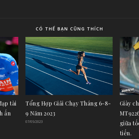
CÓ THỂ BẠN CŨNG THÍCH
đạp tài
Giày c
Tổng Hợp Giải Chạy Tháng 6-8-
h ấn
MT92266 
9 Năm 2023
07/05/2023
giữa tô
tiến.