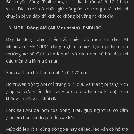
Bộ truyền động: Trail trang bị 1 dĩa trước và 9-10-11 lip
sau. Dĩa trước có phần giữ dĩa giúp xe trong quá trình di
chuyển bị va đập thì xích xe không bị văng ra khỏi dĩa.
MTB- Dòng AM (All Mountain)- ENDURO
Đây là dòng phát triển rất nhiều bộ môn thi đấu. All
Mountain- ENDURO đúng nghĩa là xe đạp địa hình mà
thường xe sẽ được chở lên núi và các rider sẽ bắt đầu thi
đấu trên địa hình trên núi.
Fork rất hầm hố: hành trình 140-170mm
Bộ truyền động: AM chỉ trang bị 1 dĩa, và trang bị tăng xích
giúp xe cực kì ổn đình khi vào các địa hình rock (đá) xích
không có văng ra khỏi dĩa
Fork sau AM dài hơn của dòng Trail, giúp người lái có cảm
giác êm hơn khi drop ở độ cao lớn
Mức độ leo: ít ai dùng dòng xe này để leo, leo vẫn có hỗ trợ