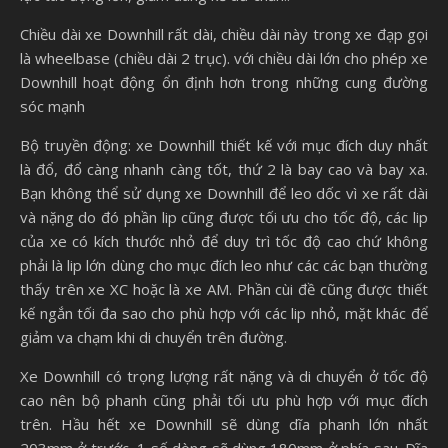
Chiều dài xe Downhill rất dài, chiều dài này trong xe đạp gọi
là wheelbase (chiều dài 2 trục). với chiều dài lớn cho phép xe
Downhill hoạt động ổn định hơn trong những cung đường
sóc mạnh
Bộ truyền động: xe Downhill thiết kế với mục đích duy nhất
là đổ, đổ càng nhanh càng tốt, thứ 2 là bay cao và bay xa.
Bạn không thể sử dụng xe Downhill để leo dốc vì xe rất dài
và nặng do đó phần lip cũng được tối ưu cho tốc độ, các lip
của xe có kích thước nhỏ để duy trì tốc độ cao chứ không
phải là lip lớn dùng cho mục đích leo như các các bạn thường
thấy trên xe XC hoặc là xe AM. Phần cùi đề cũng được thiết
kế ngắn tối đa sao cho phù hợp với các lip nhỏ, mặt khác để
giảm va chạm khi di chuyển trên đường.
Xe Downhill có trọng lượng rất nặng và di chuyển ở tốc độ
cao nên bộ phanh cũng phải tối ưu phù hợp với mục đích
trên. Hầu hết xe Downhill sẽ dùng dĩa phanh lớn nhất
203mm ở trước, 1 số dòng sẽ dùng 180mm ở phía sau. Dĩa