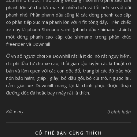
phanh lớn sẽ cho lực ma sát nhiều hơn và tốt hơn so với dãi
phanh nhỏ. Phần phanh dầu cũng là các dòng phanh cao cấp
có phần tiếp xúc má phanh lớn với 4 fit tông đẩy. Trên chiếc
xe này là phanh Shimano saint (phanh dầu shimano staint)
một dòng phanh cao cấp của shimano trong phân khúc
freerider và Downhill
Ở vn số người chơi xe Downhill rất là ít do: nó rất nguy hiểm,
chi phí đầu tư cho xe cao, thời gian tập luyện các kĩ thuật cơ
bản và làm quen với các con dốc đổ, trang bị các đồ bảo hộ:
nón bảo hiểm, giáp , giầy, bó đầu gối, bó củi trỏ. Ngược lạI,
cảm giác xe Downhill mang lại là chinh phục được đoạn
đường dốc đá hoặc bay nhảy rất là thích.
Bởi
v my
0 bình luận
CÓ THỂ BẠN CŨNG THÍCH