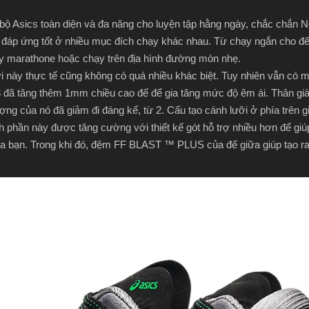
bộ Asics toàn diện và đa năng cho luyện tập hằng ngày, chắc chắn Nov
hể đáp ứng tốt ở nhiều mục đích chạy khác nhau. Từ chạy ngắn cho đ
ạy marathone hoặc chạy trên địa hình đường mòn nhẹ.
 này thực tế cũng không có quá nhiều khác biệt. Tuy nhiên vẫn có mộ
3 đã tăng thêm 1mm chiều cao đế để gia tăng mức độ êm ái. Thân gi
 lượng của nó đã giảm đi đáng kể, từ 2. Cấu tạo cánh lưỡi ở phía trên g
 phần này được tăng cường với thiết kế gót hỗ trợ nhiều hơn để gi
của bạn. Trong khi đó, đệm FF BLAST ™ PLUS của đế giữa giúp tạo r