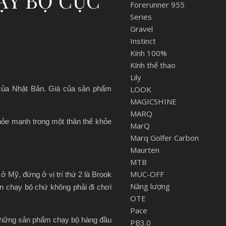
ẠY BỘ CỰC
Forerunner 955
Series
Gravel
Instinct
Kính 100%
Kính thể thao
Lily
 của Nhật Bản. Giá của sản phẩm
LOOK
MAGICSHINE
MARQ
khỏe mạnh trong một thân thể khỏe
MarQ
Marq Golfer Carbon
Maurten
MTB
MUC-OFF
 Mỹ, đứng ở vị trí thứ 2 là Brook
Năng lượng
ên chạy bộ chứ không phải đi chơi
OTE
Pace
 những sản phẩm chạy bộ hàng đầu
PB3.0