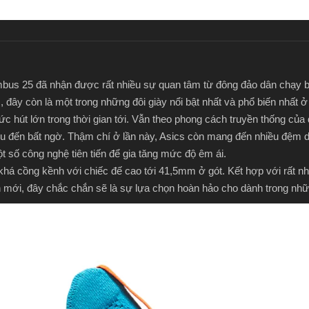
bus 25 đã nhận được rất nhiều sự quan tâm từ đông đảo dân chạy bộ
, đây còn là một trong những đôi giày nổi bật nhất và phổ biến nhất
c hút lớn trong thời gian tới. Vẫn theo phong cách truyền thống của
ịu đến bất ngờ. Thậm chí ở lần này, Asics còn mang đến nhiều đệm 
 số công nghệ tiên tiến để gia tăng mức độ êm ái.
khá cồng kềnh với chiếc đế cao tới 41,5mm ở gót. Kết hợp với rất n
 mới, đây chắc chắn sẽ là sự lựa chọn hoàn hảo cho dành trong nhữ