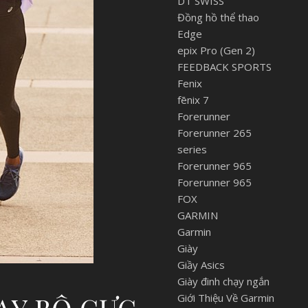
DT SWISS
Đồng hồ thể thao
Edge
epix Pro (Gen 2)
FEEDBACK SPORTS
Fenix
fēnix 7
Forerunner
Forerunner 265
series
Forerunner 965
Forerunner 965
FOX
GARMIN
Garmin
Giày
Giầy Asics
Giày đinh chạy ngắn
Giới Thiệu Về Garmin