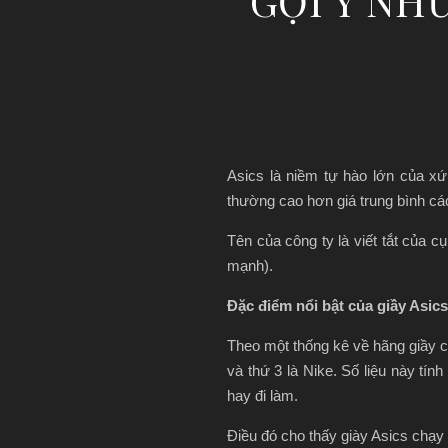
GỢI Ý NH
Asics là niềm tự hào lớn của x
thường cao hơn giá trung bình c
Tên của công ty là viết tắt của 
mạnh).
Đặc điểm nổi bật của giầy Asics
Theo một thống kê về hãng giầy c
và thứ 3 là Nike. Số liệu này tí
hay đi làm.
Điều đó cho thấy giày Asics chạ