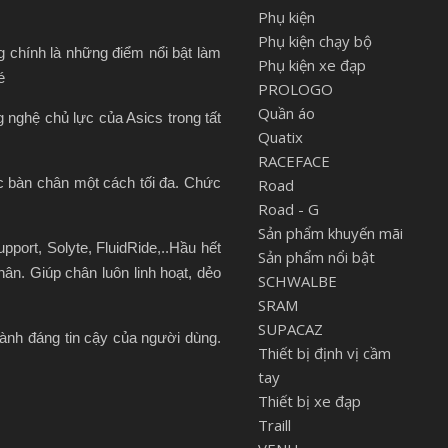
Phụ kiện
Phụ kiện chạy bộ
g chính là những điểm nổi bật làm
Phụ kiện xe đạp
é
PROLOGO
Quần áo
nghệ chủ lực của Asics trong tất
Quatix
RACEFACE
c bàn chân một cách tối đa. Chức
Road
Road - G
Sản phẩm khuyến mãi
ort, Solyte, FluidRide,..Hầu hết
Sản phẩm nổi bật
n. Giúp chân luôn linh hoạt, dẻo
SCHWALBE
SRAM
SUPACAZ
ành đáng tin cậy của người dùng.
Thiết bị định vị cầm
tay
Thiết bị xe đạp
Traill