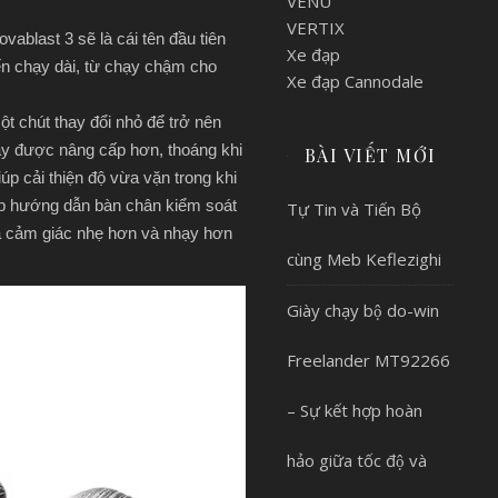
VENU
VERTIX
ablast 3 sẽ là cái tên đầu tiên
Xe đạp
ến chạy dài, từ chạy chậm cho
Xe đạp Cannodale
t chút thay đổi nhỏ để trở nên
ày được nâng cấp hơn, thoáng khi
BÀI VIẾT MỚI
iúp cải thiện độ vừa vặn trong khi
úp hướng dẫn bàn chân kiểm soát
Tự Tin và Tiến Bộ
a cảm giác nhẹ hơn và nhạy hơn
cùng Meb Keflezighi
Giày chạy bộ do-win
Freelander MT92266
– Sự kết hợp hoàn
hảo giữa tốc độ và