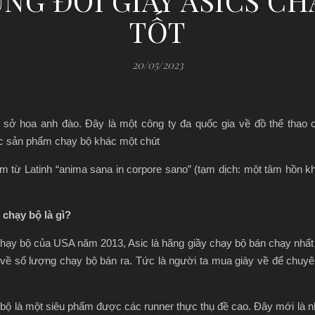
ỮNG ĐÔI GIÀY ASICS CH
TỐT
20/05/2023
ứ sở hoa anh đào. Đây là một công ty đa quốc gia về đồ thể thao
ác sản phẩm chạy bộ khác một chút
cụm từ Latinh “anima sana in corpore sano” (tạm dịch: một tâm hồn 
 chạy bộ là gì?
hạy bộ của USA năm 2013, Asic là hãng giầy chạy bộ bán chạy nhất ở
nh về số lượng chạy bộ bán ra. Tức là người ta mua giày về để chuy
y bộ là một siêu phẩm được các runner thực thụ đề cao. Đây mới là