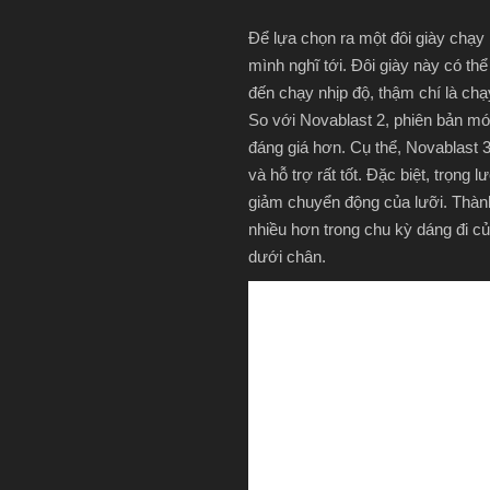
Để lựa chọn ra một đôi giày chạy 
mình nghĩ tới. Đôi giày này có t
đến chạy nhịp độ, thậm chí là ch
So với Novablast 2, phiên bản mới
đáng giá hơn. Cụ thể, Novablast 
và hỗ trợ rất tốt. Đặc biệt, trọng
giảm chuyển động của lưỡi. Thành
nhiều hơn trong chu kỳ dáng đi 
dưới chân.