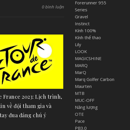
Forerunner 955
0 bình luận
Series
Gravel
Instinct
Kính 100%
Kính thể thao
Lily
LOOK
MAGICSHINE
MARQ
MarQ
Marq Golfer Carbon
Maurten
MTB
 France 2023: Lịch trình,
MUC-OFF
in về đội tham gia và
Năng lượng
OTE
tay đua đáng chú ý
Pace
PB3.0