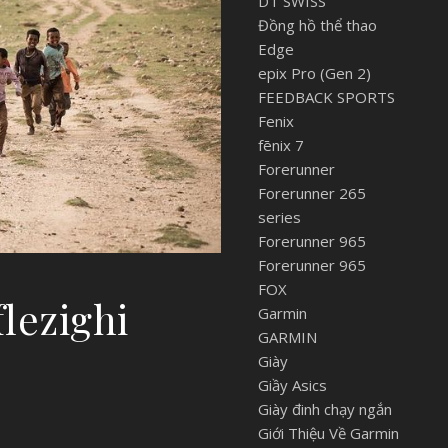
DT SWISS
Đồng hồ thể thao
Edge
epix Pro (Gen 2)
FEEDBACK SPORTS
Fenix
fēnix 7
Forerunner
Forerunner 265
series
Forerunner 965
Forerunner 965
FOX
lezighi
Garmin
GARMIN
Giày
Giầy Asics
Giày đinh chạy ngắn
Giới Thiệu Về Garmin