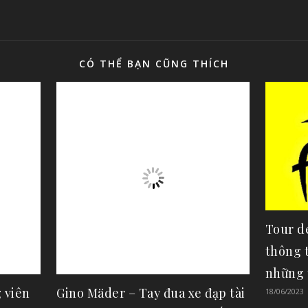
CÓ THỂ BẠN CŨNG THÍCH
Tour de
thông t
những 
 viên
Gino Mäder – Tay đua xe đạp tài
18/06/2023