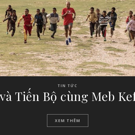
TIN TỨC
 và Tiến Bộ cùng Meb Kef
XEM THÊM