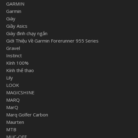
GARMIN
Garmin
Giày
Giầy Asics
Giày đinh chạy ngắn
Giới Thiệu Về Garmin Forerunner 955 Series
Gravel
Instinct
Kính 100%
Kính thể thao
Lily
LOOK
MAGICSHINE
MARQ
MarQ
Marq Golfer Carbon
Maurten
MTB
MUC-OFF