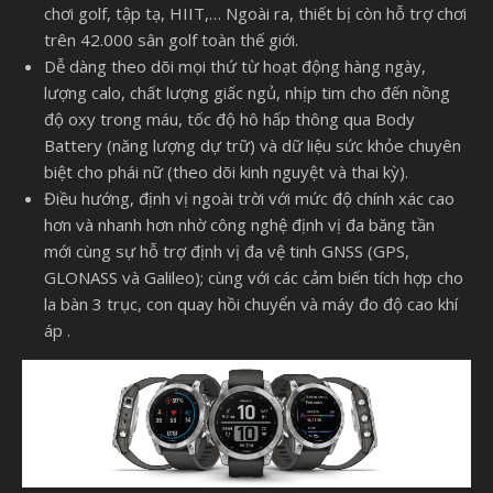
chơi golf, tập tạ, HIIT,… Ngoài ra, thiết bị còn hỗ trợ chơi
trên 42.000 sân golf toàn thế giới.
Dễ dàng theo dõi mọi thứ từ hoạt động hàng ngày,
lượng calo, chất lượng giấc ngủ, nhịp tim cho đến nồng
độ oxy trong máu, tốc độ hô hấp thông qua Body
Battery (năng lượng dự trữ) và dữ liệu sức khỏe chuyên
biệt cho phái nữ (theo dõi kinh nguyệt và thai kỳ).
Điều hướng, định vị ngoài trời với mức độ chính xác cao
hơn và nhanh hơn nhờ công nghệ định vị đa băng tần
mới cùng sự hỗ trợ định vị đa vệ tinh GNSS (GPS,
GLONASS và Galileo); cùng với các cảm biến tích hợp cho
la bàn 3 trục, con quay hồi chuyển và máy đo độ cao khí
áp .