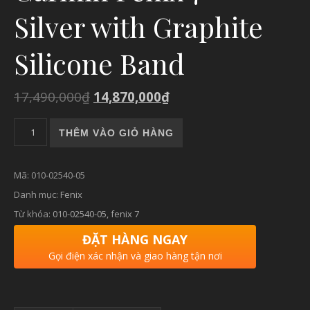
Silver with Graphite
Silicone Band
17,490,000
₫
14,870,000
₫
Garmin Fenix 7 - Silver with Graphite Silicone Band số lượng
THÊM VÀO GIỎ HÀNG
Mã:
010-02540-05
Danh mục:
Fenix
Từ khóa:
010-02540-05
,
fenix 7
ĐẶT HÀNG NGAY
Gọi điện xác nhận và giao hàng tận nơi