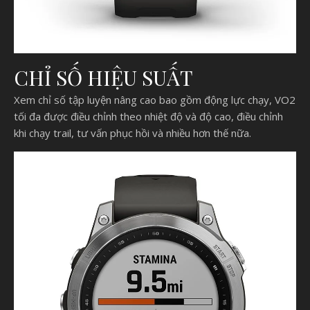
CHỈ SỐ HIỆU SUẤT
Xem chỉ số tập luyện nâng cao bao gồm động lực chạy, VO2
tối đa được điều chỉnh theo nhiệt độ và độ cao, điều chỉnh
khi chạy trail, tư vấn phục hồi và nhiều hơn thế nữa.