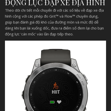
ĐỘNG LỰC ĐẠP XE ĐỊA HÌNH
Theo dõi chi tiết mỗi chuyến đi với các số liệu về đạp xe địa
hình cộng với các phép đo Grit™ và Flow™ chuyên dụng,
giúp bạn đánh giá độ khó của đường mòn và mức độ dễ
dàng khi bạn lái xuống dốc, đưa ra điểm số đem lại cho bạn
động lực ‘cán mốc’ vào lần đạp tiếp theo.