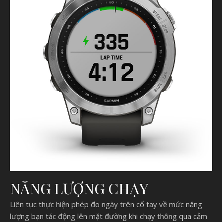
NĂNG LƯỢNG CHẠY
Liên tục thực hiện phép đo ngày trên cổ tay về mức năng
lượng bạn tác động lên mặt đường khi chạy thông qua cảm