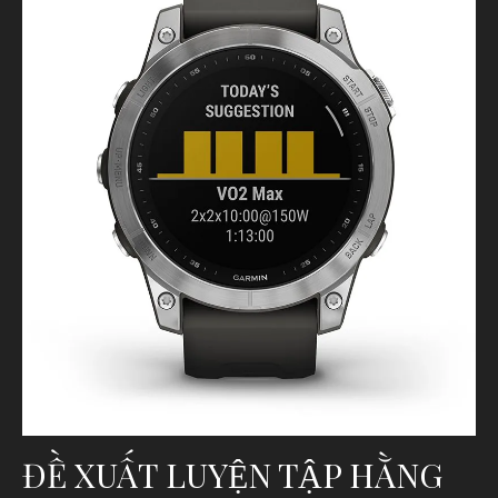
ĐỀ XUẤT LUYỆN TẬP HẰNG