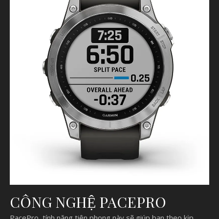
CÔNG NGHỆ PACEPRO
PacePro, tính năng tiên phong này sẽ giúp bạn theo kịp