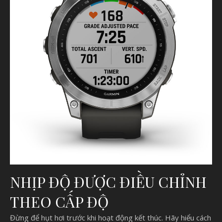
NHỊP ĐỘ ĐƯỢC ĐIỀU CHỈNH
THEO CẤP ĐỘ
Đừng để hụt hơi trước khi hoạt động kết thúc. Hãy hiểu cách