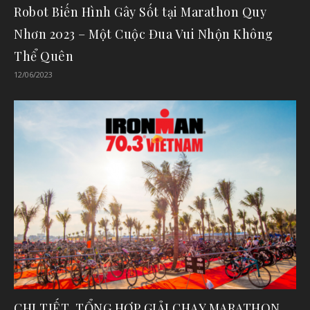
Robot Biến Hình Gây Sốt tại Marathon Quy
Nhơn 2023 – Một Cuộc Đua Vui Nhộn Không
Thể Quên
12/06/2023
CHI TIẾT, TỔNG HỢP GIẢI CHẠY MARATHON