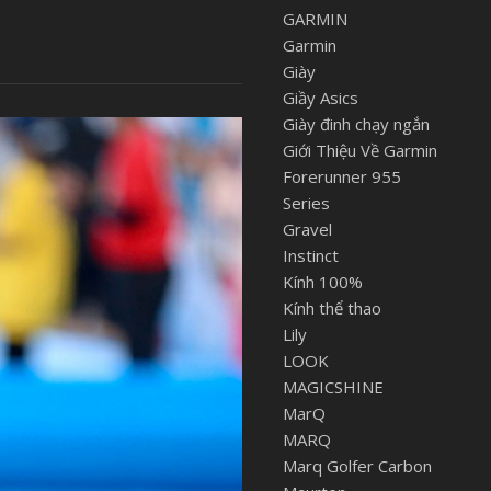
GARMIN
Garmin
Giày
Giầy Asics
Giày đinh chạy ngắn
Giới Thiệu Về Garmin
Forerunner 955
Series
Gravel
Instinct
Kính 100%
Kính thể thao
Lily
LOOK
MAGICSHINE
MarQ
MARQ
Marq Golfer Carbon