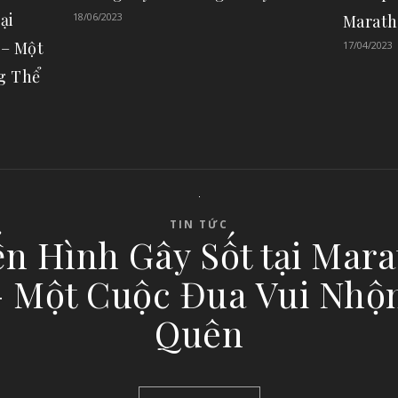
ại
18/06/2023
Marath
 – Một
17/04/2023
g Thể
TIN TỨC
ến Hình Gây Sốt tại Mar
– Một Cuộc Đua Vui Nhộ
Quên