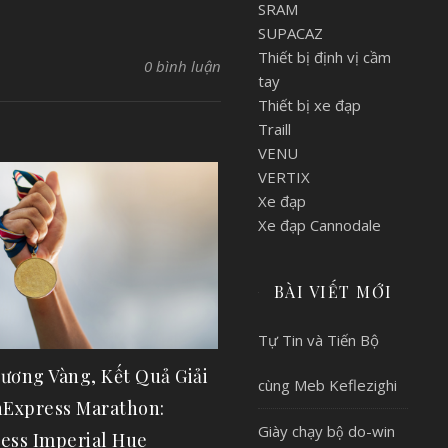
SRAM
SUPACAZ
Thiết bị định vị cầm
0 bình luận
tay
Thiết bị xe đạp
Traill
VENU
VERTIX
Xe đạp
Xe đạp Cannodale
BÀI VIẾT MỚI
Tự Tin và Tiến Bộ
ương Vàng, Kết Quả Giải
cùng Meb Keflezighi
nExpress Marathon:
Giày chạy bộ do-win
ess Imperial Hue