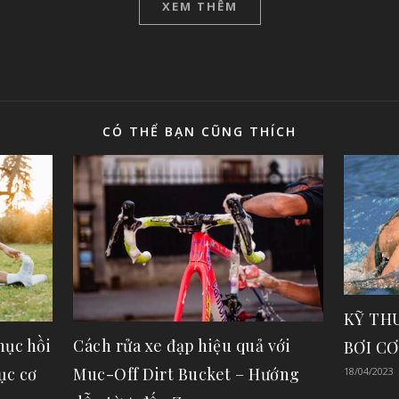
XEM THÊM
CÓ THỂ BẠN CŨNG THÍCH
KỸ TH
hục hồi
Cách rửa xe đạp hiệu quả với
BƠI CƠ
ục cơ
Muc-Off Dirt Bucket – Hướng
18/04/2023