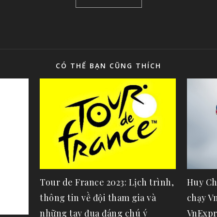
CÓ THỂ BẠN CŨNG THÍCH
Tour de France 2023: Lịch trình,
Huy Ch
thông tin về đội tham gia và
chạy V
những tay đua đáng chú ý
VnExpr