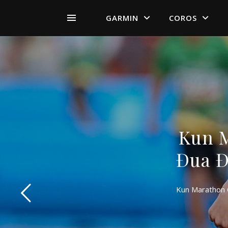
GARMIN
COROS
Kun M
Đua Đ
Kun Marathon 