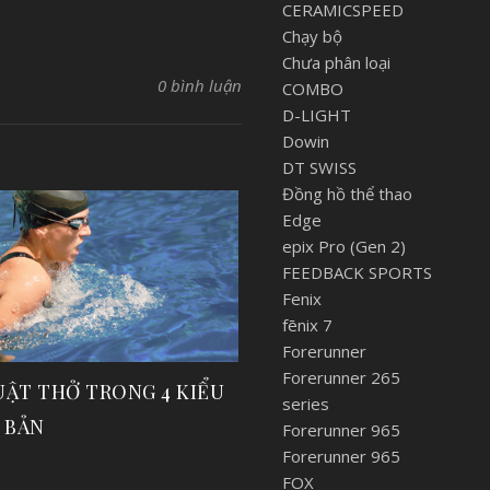
CERAMICSPEED
Chạy bộ
Chưa phân loại
0 bình luận
COMBO
D-LIGHT
Dowin
DT SWISS
Đồng hồ thể thao
Edge
epix Pro (Gen 2)
FEEDBACK SPORTS
Fenix
fēnix 7
Forerunner
Forerunner 265
UẬT THỞ TRONG 4 KIỂU
series
 BẢN
Forerunner 965
Forerunner 965
FOX