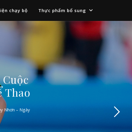
iện chạy bộ
Thực phẩm bổ sung
– Cuộc
ể Thao
uy Nhơn – Ngày