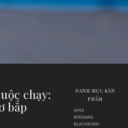
cuộc chạy:
DANH MỤC SẢN
PHẨM
ơ bắp
APEX
BIRZMAN
BLACKBURN