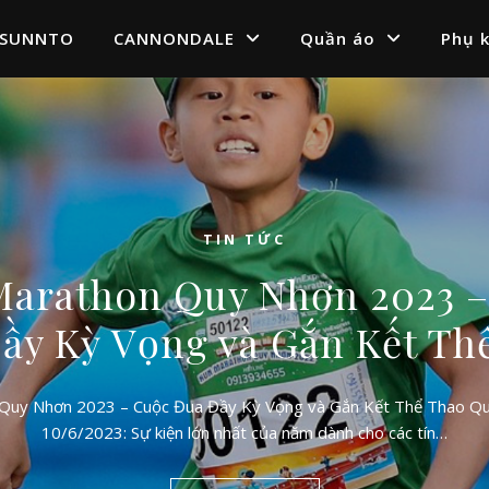
SUNNTO
CANNONDALE
Quần áo
Phụ k
TIN TỨC
arathon Quy Nhơn 2023 
ầy Kỳ Vọng và Gắn Kết Th
Quy Nhơn 2023 – Cuộc Đua Đầy Kỳ Vọng và Gắn Kết Thể Thao Q
10/6/2023: Sự kiện lớn nhất của năm dành cho các tín…