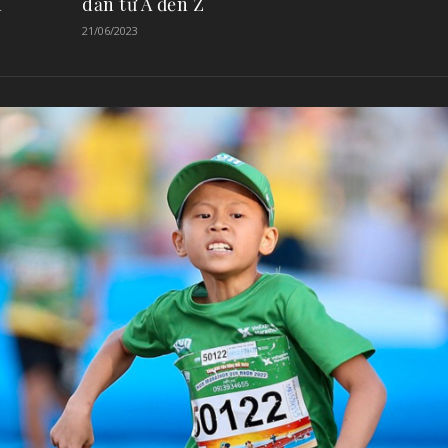
n
dẫn từ A đến Z
21/06/2023